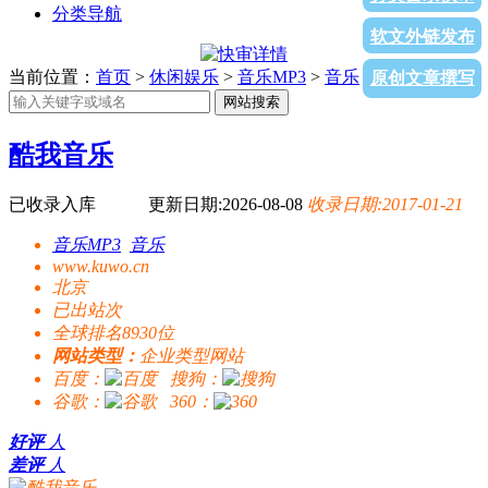
分类导航
软文外链发布
当前位置：
首页
>
休闲娱乐
>
音乐MP3
>
音乐
> 酷我音乐
原创文章撰写
网站搜索
酷我音乐
已收录入库
更新日期:2026-08-08
收录日期:2017-01-21
音乐MP3
音乐
www.kuwo.cn
北京
已出站
次
全球排名8930位
网站类型：
企业类型网站
百度：
搜狗：
谷歌：
360：
好评
人
差评
人