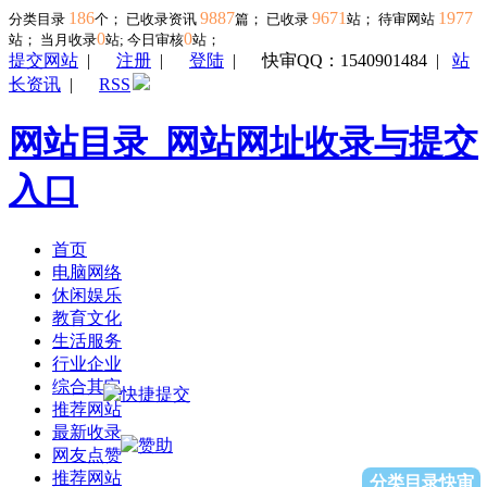
186
9887
9671
1977
分类目录
个； 已收录资讯
篇； 已收录
站； 待审网站
0
0
站；
当月收录
站; 今日审核
站；
提交网站
|
注册
|
登陆
|
快审QQ：1540901484
|
站
长资讯
|
RSS
网站目录_网站网址收录与提交
入口
首页
电脑网络
休闲娱乐
教育文化
生活服务
行业企业
综合其它
推荐网站
最新收录
网友点赞
推荐网站
分类目录快审