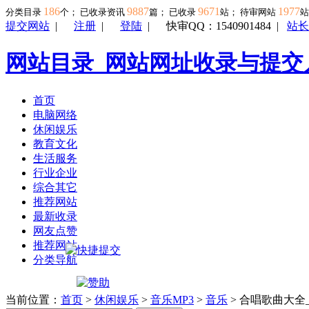
186
9887
9671
1977
分类目录
个； 已收录资讯
篇； 已收录
站； 待审网站
提交网站
|
注册
|
登陆
|
快审QQ：1540901484
|
站长
网站目录_网站网址收录与提交
首页
电脑网络
休闲娱乐
教育文化
生活服务
行业企业
综合其它
推荐网站
最新收录
网友点赞
推荐网站
分类导航
当前位置：
首页
>
休闲娱乐
>
音乐MP3
>
音乐
> 合唱歌曲大全