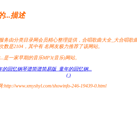
..描述
航服务由分类目录网会员精心整理提供，合唱歌曲大全_大合唱歌曲
次数是2104，其中有
名网友极力推荐了该网站。
.是一家早期的音乐MP3(音乐)网站。
年的回忆钢琴谱简谱简易版_童年的回忆钢...
(
)
yshyl.com/showinfo-246-19439-0.html