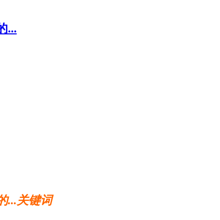
..
...关键词