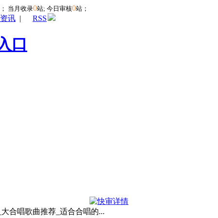
0
0
站；
当月收录
站; 今日审核
站；
资讯
|
RSS
入口
_大合唱歌曲推荐_适合合唱的...