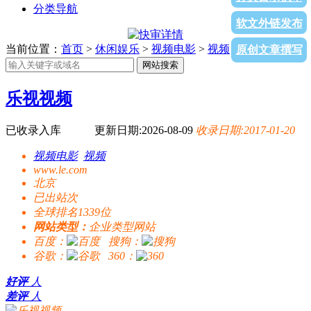
分类导航
软文外链发布
当前位置：
首页
>
休闲娱乐
>
视频电影
>
视频
> 乐视视频
原创文章撰写
网站搜索
乐视视频
已收录入库
更新日期:2026-08-09
收录日期:2017-01-20
视频电影
视频
www.le.com
北京
已出站
次
全球排名1339位
网站类型：
企业类型网站
百度：
搜狗：
谷歌：
360：
好评
人
差评
人