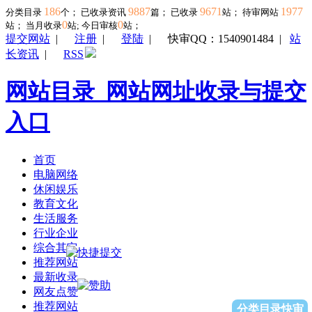
186
9887
9671
1977
分类目录
个； 已收录资讯
篇； 已收录
站； 待审网站
0
0
站；
当月收录
站; 今日审核
站；
提交网站
|
注册
|
登陆
|
快审QQ：1540901484
|
站
长资讯
|
RSS
网站目录_网站网址收录与提交
入口
首页
电脑网络
休闲娱乐
教育文化
生活服务
行业企业
综合其它
推荐网站
最新收录
网友点赞
推荐网站
分类目录快审