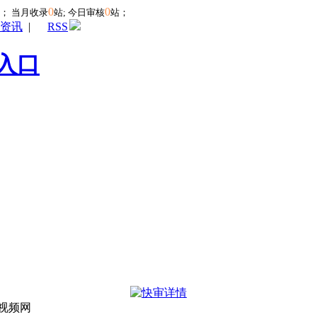
0
0
站；
当月收录
站; 今日审核
站；
资讯
|
RSS
入口
幕视频网