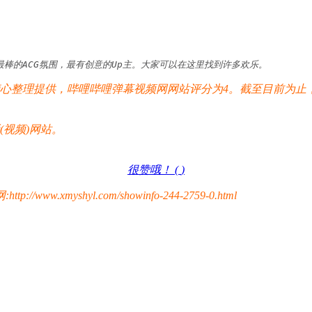
最棒的ACG氛围，最有创意的Up主。大家可以在这里找到许多欢乐。
整理提供，哔哩哔哩弹幕视频网网站评分为4。截至目前为止，
视频)网站。
很赞哦！ (
)
yshyl.com/showinfo-244-2759-0.html