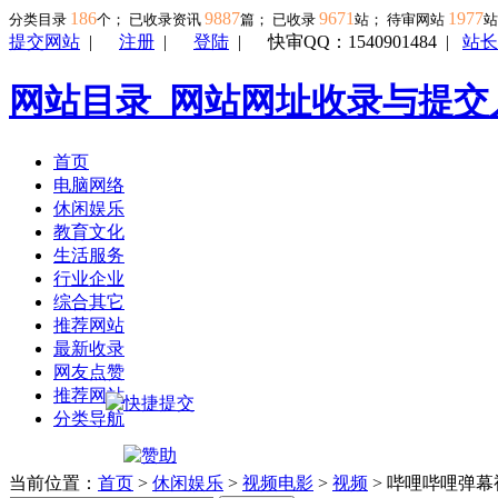
186
9887
9671
1977
分类目录
个； 已收录资讯
篇； 已收录
站； 待审网站
提交网站
|
注册
|
登陆
|
快审QQ：1540901484
|
站长
网站目录_网站网址收录与提交
首页
电脑网络
休闲娱乐
教育文化
生活服务
行业企业
综合其它
推荐网站
最新收录
网友点赞
推荐网站
分类导航
当前位置：
首页
>
休闲娱乐
>
视频电影
>
视频
> 哔哩哔哩弹