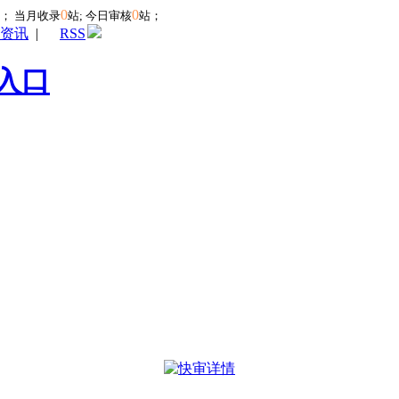
0
0
站；
当月收录
站; 今日审核
站；
资讯
|
RSS
入口