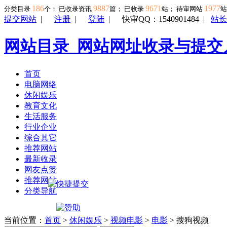
186
9887
9671
1977
分类目录
个； 已收录资讯
篇； 已收录
站； 待审网站
提交网站
|
注册
|
登陆
|
快审QQ：1540901484
|
站长
网站目录_网站网址收录与提交
首页
电脑网络
休闲娱乐
教育文化
生活服务
行业企业
综合其它
推荐网站
最新收录
网友点赞
推荐网站
分类导航
当前位置：
首页
>
休闲娱乐
>
视频电影
>
电影
> 搜狗视频