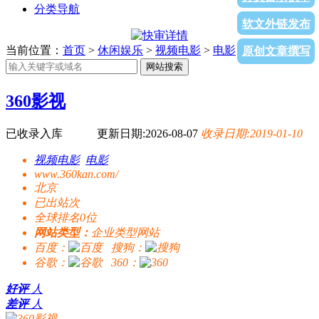
分类导航
软文外链发布
当前位置：
首页
>
休闲娱乐
>
视频电影
>
电影
> 360影视
原创文章撰写
网站搜索
360影视
已收录入库
更新日期:2026-08-07
收录日期:2019-01-10
视频电影
电影
www.360kan.com/
北京
已出站
次
全球排名0位
网站类型：
企业类型网站
百度：
搜狗：
谷歌：
360：
好评
人
差评
人