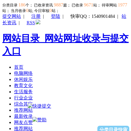
186
9887
9671
1977
分类目录
个； 已收录资讯
篇； 已收录
站； 待审网站
0
0
站；
当月收录
站; 今日审核
站；
提交网站
|
注册
|
登陆
|
快审QQ：1540901484
|
站
长资讯
|
RSS
网站目录_网站网址收录与提交
入口
首页
电脑网络
休闲娱乐
教育文化
生活服务
行业企业
综合其它
推荐网站
最新收录
网友点赞
推荐网站
分类目录快审