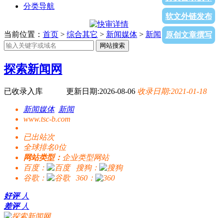
分类导航
软文外链发布
当前位置：
首页
>
综合其它
>
新闻媒体
>
新闻
> 探索新闻网
原创文章撰写
网站搜索
探索新闻网
已收录入库
更新日期:2026-08-06
收录日期:2021-01-18
新闻媒体
新闻
www.tsc-b.com
已出站
次
全球排名0位
网站类型：
企业类型网站
百度：
搜狗：
谷歌：
360：
好评
人
差评
人