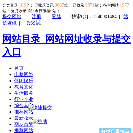
186
9887
9671
1977
分类目录
个； 已收录资讯
篇； 已收录
站； 待审网站
0
0
站；
当月收录
站; 今日审核
站；
提交网站
|
注册
|
登陆
|
快审QQ：1540901484
|
站
长资讯
|
RSS
网站目录_网站网址收录与提交
入口
首页
电脑网络
休闲娱乐
教育文化
生活服务
行业企业
综合其它
推荐网站
最新收录
网友点赞
推荐网站
分类目录快审