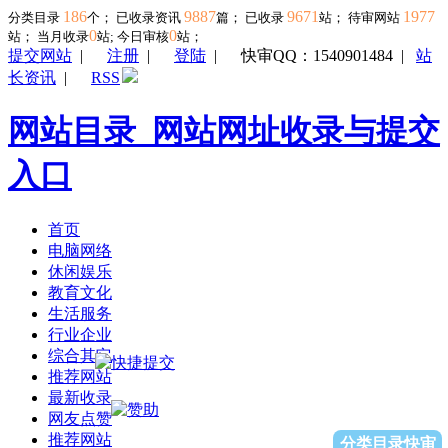
186
9887
9671
1977
分类目录
个； 已收录资讯
篇； 已收录
站； 待审网站
0
0
站；
当月收录
站; 今日审核
站；
提交网站
|
注册
|
登陆
|
快审QQ：1540901484
|
站
长资讯
|
RSS
网站目录_网站网址收录与提交
入口
首页
电脑网络
休闲娱乐
教育文化
生活服务
行业企业
综合其它
推荐网站
最新收录
网友点赞
推荐网站
分类目录快审