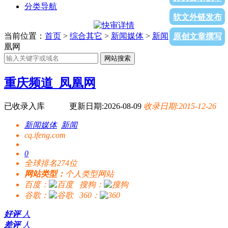
分类导航
软文外链发布
当前位置：
首页
>
综合其它
>
新闻媒体
>
新闻
> 重庆频道_凤
原创文章撰写
凰网
网站搜索
重庆频道_凤凰网
已收录入库
更新日期:2026-08-09
收录日期:2015-12-26
新闻媒体
新闻
cq.ifeng.com
0
全球排名274位
网站类型：
个人类型网站
百度：
搜狗：
谷歌：
360：
好评
人
差评
人