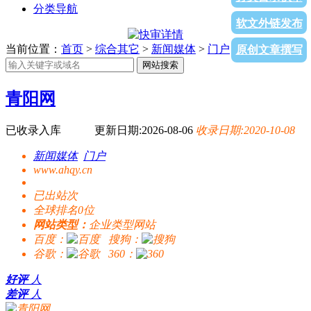
分类导航
软文外链发布
当前位置：
首页
>
综合其它
>
新闻媒体
>
门户
> 青阳网
原创文章撰写
网站搜索
青阳网
已收录入库
更新日期:2026-08-06
收录日期:2020-10-08
新闻媒体
门户
www.ahqy.cn
已出站
次
全球排名0位
网站类型：
企业类型网站
百度：
搜狗：
谷歌：
360：
好评
人
差评
人