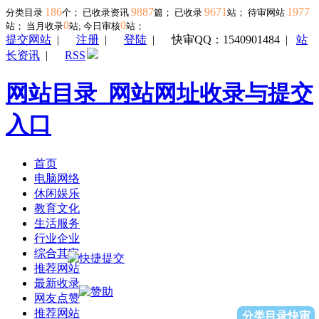
186
9887
9671
1977
分类目录
个； 已收录资讯
篇； 已收录
站； 待审网站
0
0
站；
当月收录
站; 今日审核
站；
提交网站
|
注册
|
登陆
|
快审QQ：1540901484
|
站
长资讯
|
RSS
网站目录_网站网址收录与提交
入口
首页
电脑网络
休闲娱乐
教育文化
生活服务
行业企业
综合其它
推荐网站
最新收录
网友点赞
推荐网站
分类目录快审