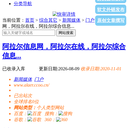
分类导航
软文外链发布
当前位置：
首页
>
综合其它
>
新闻媒体
>
门户
> 阿拉尔信息
原创文章撰写
网，阿拉尔在线，阿拉尔综合信息...
网站搜索
阿拉尔信息网，阿拉尔在线，阿拉尔综合
信息...
已收录入库
更新日期:2026-08-09
收录日期:2020-11-01
新闻媒体
门户
www.alaer.ccoo.cn/
已出站
次
全球排名0位
网站类型：
个人类型网站
百度：
搜狗：
谷歌：
360：