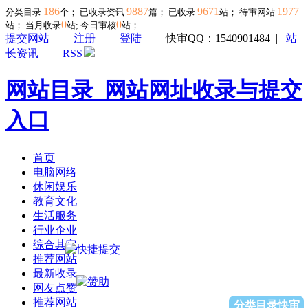
186
9887
9671
1977
分类目录
个； 已收录资讯
篇； 已收录
站； 待审网站
0
0
站；
当月收录
站; 今日审核
站；
提交网站
|
注册
|
登陆
|
快审QQ：1540901484
|
站
长资讯
|
RSS
网站目录_网站网址收录与提交
入口
首页
电脑网络
休闲娱乐
教育文化
生活服务
行业企业
综合其它
推荐网站
最新收录
网友点赞
推荐网站
分类目录快审