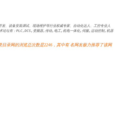
研开发、设备安装调试、现场维护等行业权威专家、自动化达人、工控专业人
有：PLC,DCS,变频器,传动,电工,机电一体化,伺服,运动控制,机器
目录网的浏览总次数是2246，其中有
名网友极力推荐了该网