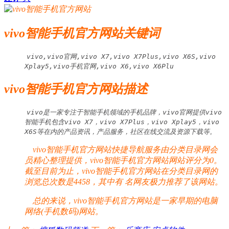
vivo智能手机官方网站关键词
vivo,vivo官网,vivo X7,vivo X7Plus,vivo X6S,vivo 
Xplay5,vivo手机官网,vivo X6,vivo X6Plu
vivo智能手机官方网站描述
vivo是一家专注于智能手机领域的手机品牌，vivo官网提供vivo
智能手机包含vivo X7，vivo X7Plus，vivo Xplay5，vivo 
X6S等在内的产品资讯，产品服务，社区在线交流及资源下载等。
vivo智能手机官方网站快捷导航服务由分类目录网会
员精心整理提供，vivo智能手机官方网站网站评分为0。
截至目前为止，vivo智能手机官方网站在分类目录网的
浏览总次数是4458，其中有
名网友极力推荐了该网站。
总的来说，vivo智能手机官方网站是一家早期的电脑
网络(手机数码)网站。