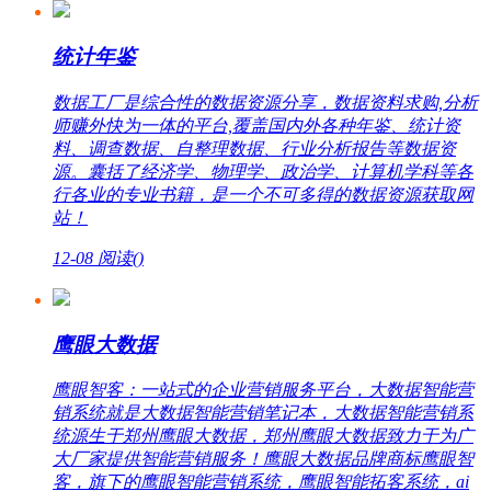
统计年鉴
数据工厂是综合性的数据资源分享，数据资料求购,分析
师赚外快为一体的平台,覆盖国内外各种年鉴、统计资
料、调查数据、自整理数据、行业分析报告等数据资
源。囊括了经济学、物理学、政治学、计算机学科等各
行各业的专业书籍，是一个不可多得的数据资源获取网
站！
12-08
阅读(
)
鹰眼大数据
鹰眼智客：一站式的企业营销服务平台，大数据智能营
销系统就是大数据智能营销笔记本，大数据智能营销系
统源生于郑州鹰眼大数据，郑州鹰眼大数据致力于为广
大厂家提供智能营销服务！鹰眼大数据品牌商标鹰眼智
客，旗下的鹰眼智能营销系统，鹰眼智能拓客系统，ai