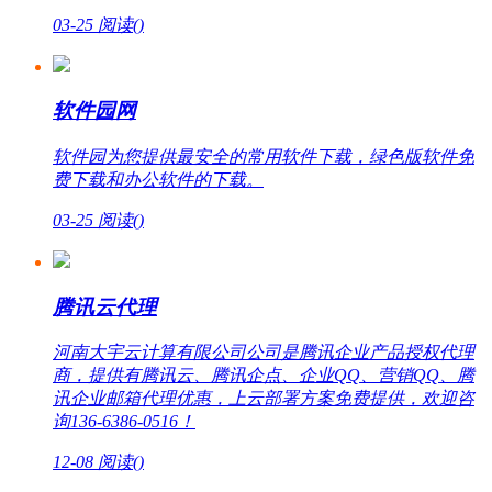
03-25
阅读(
)
软件园网
软件园为您提供最安全的常用软件下载，绿色版软件免
费下载和办公软件的下载。
03-25
阅读(
)
腾讯云代理
河南大宇云计算有限公司公司是腾讯企业产品授权代理
商，提供有腾讯云、腾讯企点、企业QQ、营销QQ、腾
讯企业邮箱代理优惠，上云部署方案免费提供，欢迎咨
询136-6386-0516！
12-08
阅读(
)