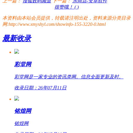
上一篇：
搜狐数码频道
下一篇：
乐商店-安卓软件
很赞哦！ (
)
本资料由本站会员提供，转载请注明出处，资料来源分类目录
网:http://www.xmyshyl.com/showinfo-155-3220-0.html
最新收录
彩堂网
彩堂网是一家专业的资讯类网。信息全面更新及时。
收录日期：26年07月11日
铭煌网
铭煌网