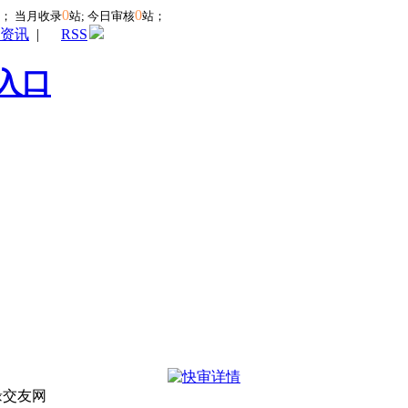
0
0
站；
当月收录
站; 今日审核
站；
资讯
|
RSS
入口
缘交友网