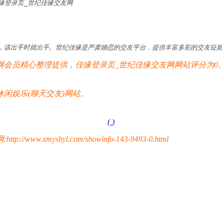
,佳缘登录页_世纪佳缘交友网
可遇也可求，该出手时就出手。世纪佳缘是严肃婚恋的交友平台，提供丰富多彩的交友
会员精心整理提供，佳缘登录页_世纪佳缘交友网网站评分为0
闲娱乐(聊天交友)网站。
(
)
yshyl.com/showinfo-143-9493-0.html