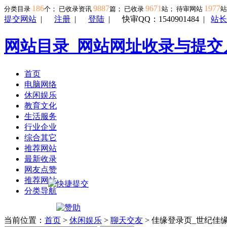
186
9887
9671
1977
分类目录
个； 已收录资讯
篇； 已收录
站； 待审网站
提交网站
|
注册
|
登陆
|
快审QQ：1540901484
|
站长
网站目录_网站网址收录与提交
首页
电脑网络
休闲娱乐
教育文化
生活服务
行业企业
综合其它
推荐网站
最新收录
网友点赞
推荐网站
分类导航
当前位置：
首页
>
休闲娱乐
>
聊天交友
> 佳缘登录页_世纪佳