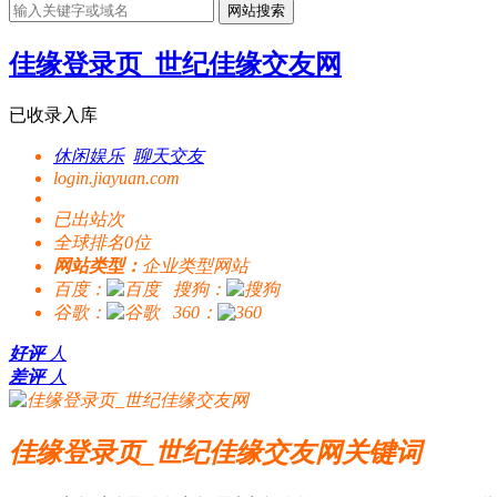
网站搜索
佳缘登录页_世纪佳缘交友网
已收录入库
休闲娱乐
聊天交友
login.jiayuan.com
已出站
次
全球排名0位
网站类型：
企业类型网站
百度：
搜狗：
谷歌：
360：
好评
人
差评
人
佳缘登录页_世纪佳缘交友网关键词