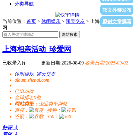
分类导航
软文外链发布
当前位置：
首页
>
休闲娱乐
>
聊天交友
> 上海相亲活动_珍爱
原创文章撰写
网
网站搜索
上海相亲活动_珍爱网
已收录入库
更新日期:2026-08-09
收录日期:2025-09-02
休闲娱乐
聊天交友
album.zhenai.com
已出站
次
全球排名0位
网站类型：
企业类型网站
百度：
搜狗：
谷歌：
360：
好评
人
差评
人