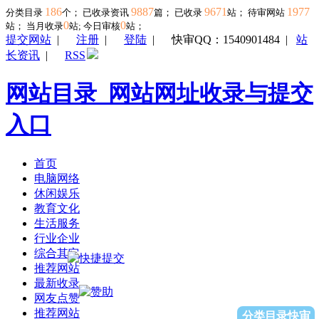
186
9887
9671
1977
分类目录
个； 已收录资讯
篇； 已收录
站； 待审网站
0
0
站；
当月收录
站; 今日审核
站；
提交网站
|
注册
|
登陆
|
快审QQ：1540901484
|
站
长资讯
|
RSS
网站目录_网站网址收录与提交
入口
首页
电脑网络
休闲娱乐
教育文化
生活服务
行业企业
综合其它
推荐网站
最新收录
网友点赞
推荐网站
分类目录快审