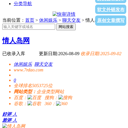
分类导航
软文外链发布
当前位置：
首页
>
休闲娱乐
>
聊天交友
> 情人岛网
原创文章撰写
网站搜索
情人岛网
已收录入库
更新日期:2026-08-09
收录日期:2025-09-02
休闲娱乐
聊天交友
www.7rdao.com
0
全球排名5053725位
网站类型：
企业类型网站
百度：
搜狗：
谷歌：
360：
好评
人
差评
人