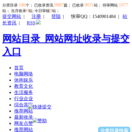
186
9887
9671
1977
分类目录
个； 已收录资讯
篇； 已收录
站； 待审网站
0
0
站；
当月收录
站; 今日审核
站；
提交网站
|
注册
|
登陆
|
快审QQ：1540901484
|
站
长资讯
|
RSS
网站目录_网站网址收录与提交
入口
首页
电脑网络
休闲娱乐
教育文化
生活服务
行业企业
综合其它
推荐网站
最新收录
网友点赞
推荐网站
分类目录快审