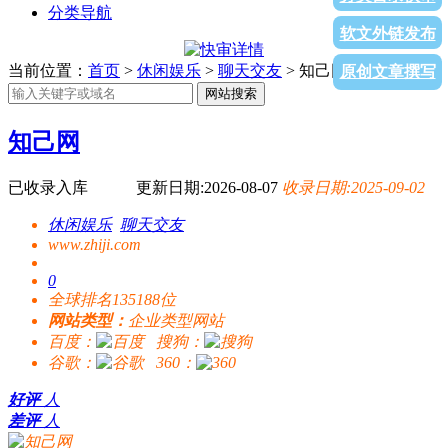
分类导航
软文外链发布
当前位置：
首页
>
休闲娱乐
>
聊天交友
> 知己网
原创文章撰写
网站搜索
知己网
已收录入库
更新日期:2026-08-07
收录日期:2025-09-02
休闲娱乐
聊天交友
www.zhiji.com
0
全球排名135188位
网站类型：
企业类型网站
百度：
搜狗：
谷歌：
360：
好评
人
差评
人