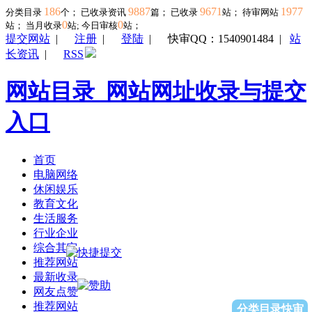
186
9887
9671
1977
分类目录
个； 已收录资讯
篇； 已收录
站； 待审网站
0
0
站；
当月收录
站; 今日审核
站；
提交网站
|
注册
|
登陆
|
快审QQ：1540901484
|
站
长资讯
|
RSS
网站目录_网站网址收录与提交
入口
首页
电脑网络
休闲娱乐
教育文化
生活服务
行业企业
综合其它
推荐网站
最新收录
网友点赞
推荐网站
分类目录快审