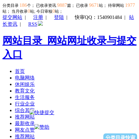
186
9887
9671
1977
分类目录
个； 已收录资讯
篇； 已收录
站； 待审网站
0
0
站；
当月收录
站; 今日审核
站；
提交网站
|
注册
|
登陆
|
快审QQ：1540901484
|
站
长资讯
|
RSS
网站目录_网站网址收录与提交
入口
首页
电脑网络
休闲娱乐
教育文化
生活服务
行业企业
综合其它
推荐网站
最新收录
网友点赞
推荐网站
分类目录快审