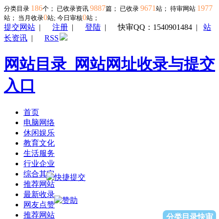
186
9887
9671
1977
分类目录
个； 已收录资讯
篇； 已收录
站； 待审网站
0
0
站；
当月收录
站; 今日审核
站；
提交网站
|
注册
|
登陆
|
快审QQ：1540901484
|
站
长资讯
|
RSS
网站目录_网站网址收录与提交
入口
首页
电脑网络
休闲娱乐
教育文化
生活服务
行业企业
综合其它
推荐网站
最新收录
网友点赞
推荐网站
分类目录快审